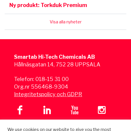
Ny produkt: Torkduk Premium
Visa alla nyheter
Smartab Hi-Tech Chemicals AB
Hållnäsgatan 14, 752 28 UPPSALA
Telefon:
018-15 31 00
Org.nr 556468-9304
Integritetspolicy och GDPR
We use cookies on our website to give you the most