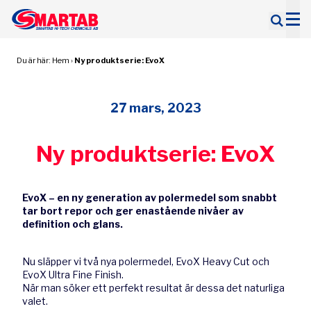
Sök
efter:
Du är här:
Hem
›
Ny produktserie: EvoX
27 mars, 2023
Ny produktserie: EvoX
EvoX – en ny generation av polermedel som snabbt
tar bort repor och ger enastående nivåer av
definition och glans.
Nu släpper vi två nya polermedel, EvoX Heavy Cut och
EvoX Ultra Fine Finish.
När man söker ett perfekt resultat är dessa det naturliga
valet.