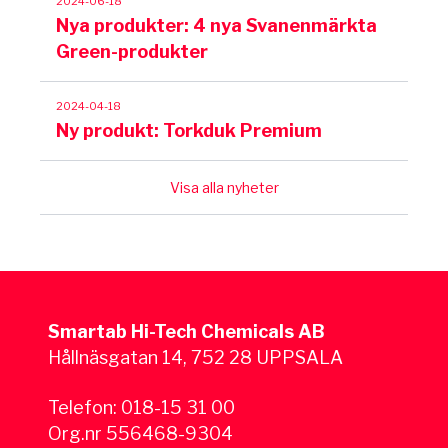
2024-06-18
Nya produkter: 4 nya Svanenmärkta
Green-produkter
2024-04-18
Ny produkt: Torkduk Premium
Visa alla nyheter
Smartab Hi-Tech Chemicals AB
Hållnäsgatan 14, 752 28 UPPSALA
Telefon:
018-15 31 00
Org.nr 556468-9304