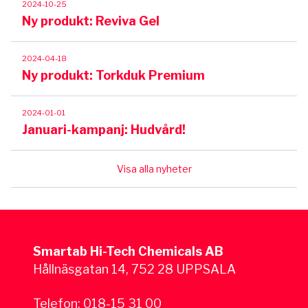
2024-10-25
Ny produkt: Reviva Gel
2024-04-18
Ny produkt: Torkduk Premium
2024-01-01
Januari-kampanj: Hudvård!
Visa alla nyheter
Smartab Hi-Tech Chemicals AB
Hållnäsgatan 14, 752 28 UPPSALA
Telefon:
018-15 31 00