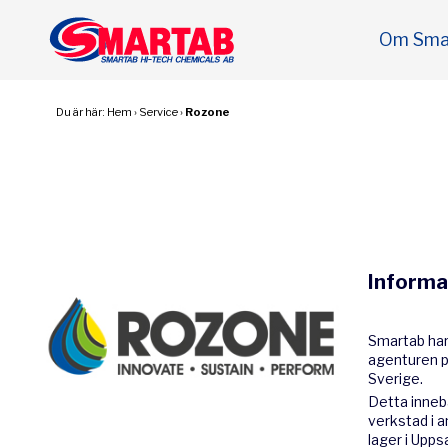
Om Sma
Du är här:
Hem
›
Service
›
Rozone
Informa
Smartab har
agenturen p
Sverige.
Detta inneb
verkstad i a
lager i Upps