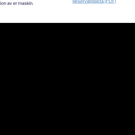
Reservdelslista (PDF)
tion av er maskin.