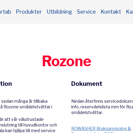
rtab
Produkter
Utbildning
Service
Kontakt
Ka
Rozone
tion
Dokument
 sedan många år tillbaka
Nedan återfinns servicedokume
å Rozone smådelstvättar i
info, reservdelslista mm för R
smådelstvättar.
är att vår välutrustade
nslutning till huvudkontor och
ROWASHER Bruksanvisning &
ala kan hjälpa till med service