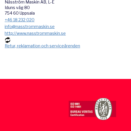
Näsström Maskin AB, L-E
Iduns väg 80
754 60 Uppsala
+46 18 232 020
info@nasstrommaskin.se
http://www.nasstrommaskin.se
Retur, reklamation och serviceärenden