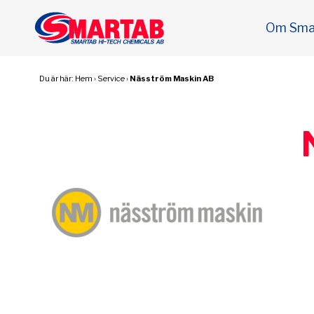
Om Sma
Du är här:
Hem
›
Service
›
Näsström Maskin AB