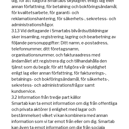
dig, för att fullgöra Smartabs skyldighet enligt lag eller
annan författning, för betalning och bokföringsändamål,
för kvalitetsarbete, för garanti- och
reklamationshantering, för säkerhets-, sekretess- och
administrationsfrågor.
3.1.3 Vid deltagande i Smartabs bilvårdsutbildningar
sker insamling, registrering, lagring och bearbetning av
följande personuppgifter: Ditt namn, e-postadress,
telefonnummer, ditt företagsnamn,
organisationsnummer, och fakturaadress med
ändamålet att registrera dig och tillhandahålla den
tjänst som du begär, för att fullgöra vår skyldighet
enligt lag eller annan författning, för fakturerings-,
betalnings- och bokföringsändamål, för säkerhets-,
sekretess- och administrationsfrågor samt
kundservice.
3.2 Information från tredje part källor
Smartab kan ta emot information om dig från offentliga
och privata aktörer (i enlighet med lagar och
bestämmelser) vilket vi kan kombinera med annan
information som vi tar emot från eller om dig. Smartab
kan även ta emot information om dig från sociala