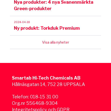
Nya produkter: 4 nya Svanenmärkta
Green-produkter
2024-04-18
Ny produkt: Torkduk Premium
Visa alla nyheter
Smartab Hi-Tech Chemicals AB
Hållnäsgatan 14, 752 28 UPPSALA
Telefon:
018-15 31 00
Org.nr 556468-9304
Integritetspolicy och GDPR