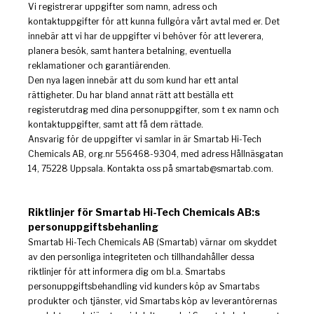
Vi registrerar uppgifter som namn, adress och
kontaktuppgifter för att kunna fullgöra vårt avtal med er. Det
innebär att vi har de uppgifter vi behöver för att leverera,
planera besök, samt hantera betalning, eventuella
reklamationer och garantiärenden.
Den nya lagen innebär att du som kund har ett antal
rättigheter. Du har bland annat rätt att beställa ett
registerutdrag med dina personuppgifter, som t ex namn och
kontaktuppgifter, samt att få dem rättade.
Ansvarig för de uppgifter vi samlar in är Smartab Hi-Tech
Chemicals AB, org.nr 556468-9304, med adress Hållnäsgatan
14, 75228 Uppsala. Kontakta oss på
smartab@smartab.com
.
Riktlinjer för Smartab Hi-Tech Chemicals AB:s
personuppgiftsbehanling
Smartab Hi-Tech Chemicals AB (Smartab) värnar om skyddet
av den personliga integriteten och tillhandahåller dessa
riktlinjer för att informera dig om bl.a. Smartabs
personuppgiftsbehandling vid kunders köp av Smartabs
produkter och tjänster, vid Smartabs köp av leverantörernas