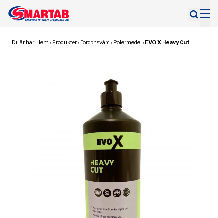
Sök
efter:
Du är här:
Hem
›
Produkter
›
Fordonsvård
›
Polermedel
›
EVO X Heavy Cut