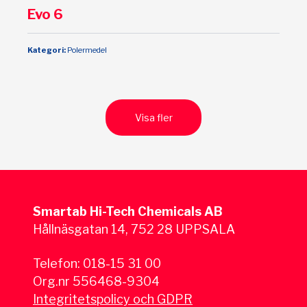
Evo 6
Kategori:
Polermedel
Visa fler
Smartab Hi-Tech Chemicals AB
Hållnäsgatan 14, 752 28 UPPSALA
Telefon:
018-15 31 00
Org.nr 556468-9304
Integritetspolicy och GDPR