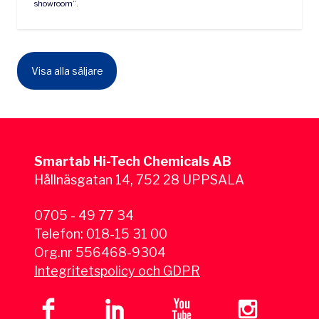
showroom”.
Visa alla säljare
Smartab Hi-Tech Chemicals AB
Hållnäsgatan 14, 752 28 UPPSALA
0705 - 49 77 34
Telefon:
018-15 31 00
Org.nr 556468-9304
Integritetspolicy och GDPR