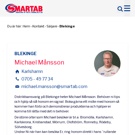
Sök
efter:
Du är här:
Hem
›
Kontakt
›
Säljare
›
Blekinge
BLEKINGE
Michael Månsson
Karlshamn
0705 - 49 77 34
michael.mansson@smartab.com
Distriktsansvarig på Blekinge heter Michael Månsson. Behöver ni tips
och hjälp så slå honom en signal. Boka gärna ett möte med honom så
kommer han förbi och demonstrerar produkterna och hjälper er
komma till rätta med det ni behöver.
De större orter som Michael besöker är bl.a: Bromölla, Karlshamn,
Karlskrona, Kristianstad, Mörrum, Olofström, Ronneby, Rödeby,
Sölvesborg.
Undrar Ni när han kan besöka Er, ring honom direkt i hans ”rullande