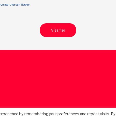
rycksprutor och flaskor
Visa fler
experience by remembering your preferences and repeat visits. By