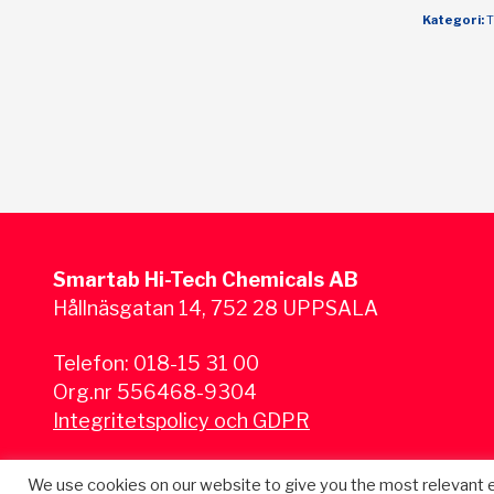
Kategori:
T
Smartab Hi-Tech Chemicals AB
Hållnäsgatan 14, 752 28 UPPSALA
Telefon:
018-15 31 00
Org.nr 556468-9304
Integritetspolicy och GDPR
We use cookies on our website to give you the most relevant 