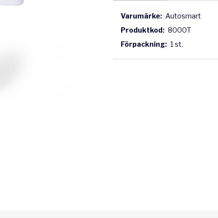
Varumärke:
Autosmart
Produktkod:
8000T
Förpackning:
1 st.