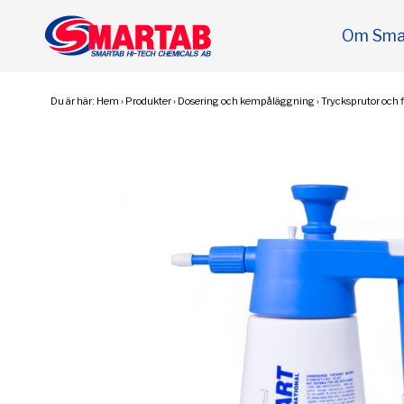
Om Sma
Du är här:
Hem
›
Produkter
›
Dosering och kempåläggning
›
Trycksprutor och f