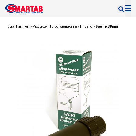
Sök
efter:
Du är här:
Hem
›
Produkter
›
Fordonsrengöring
›
Tillbehör
›
Spene 38mm