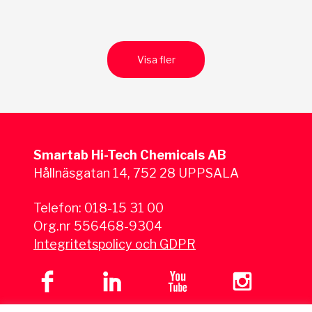
Visa fler
Smartab Hi-Tech Chemicals AB
Hållnäsgatan 14, 752 28 UPPSALA
Telefon:
018-15 31 00
Org.nr 556468-9304
Integritetspolicy och GDPR