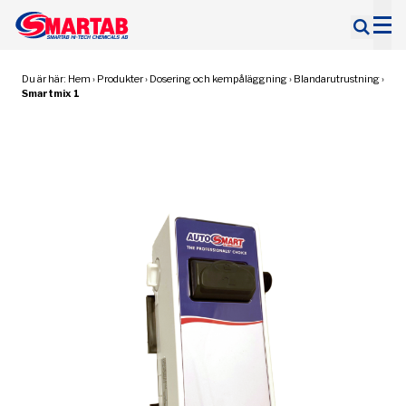
Sök
efter:
Du är här:
Hem
›
Produkter
›
Dosering och kempåläggning
›
Blandarutrustning
›
Smartmix 1