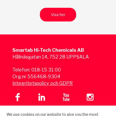
Visa fler
Smartab Hi-Tech Chemicals AB
Hållnäsgatan 14, 752 28 UPPSALA
Telefon:
018-15 31 00
Org.nr 556468-9304
Integritetspolicy och GDPR
We use cookies on our website to give you the most