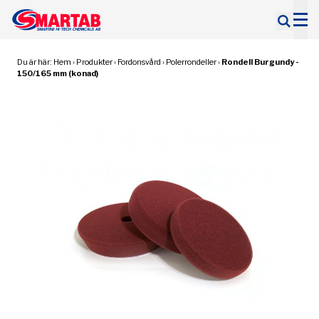
Sök
efter:
Du är här:
Hem
›
Produkter
›
Fordonsvård
›
Polerrondeller
›
Rondell Burgundy -
150/165 mm (konad)