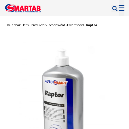
Sök
efter:
Du är här:
Hem
›
Produkter
›
Fordonsvård
›
Polermedel
›
Raptor