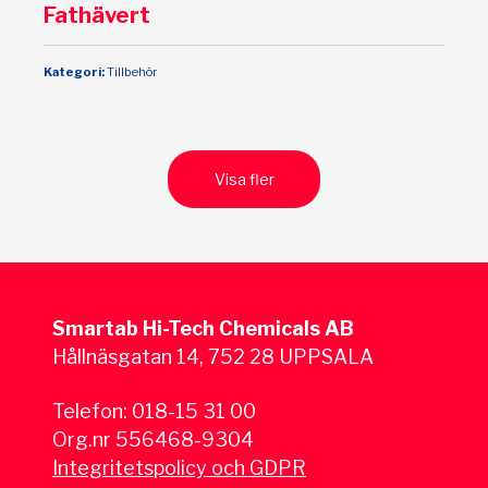
Fathävert
Kategori:
Tillbehör
Visa fler
Smartab Hi-Tech Chemicals AB
Hållnäsgatan 14, 752 28 UPPSALA
Telefon:
018-15 31 00
Org.nr 556468-9304
Integritetspolicy och GDPR