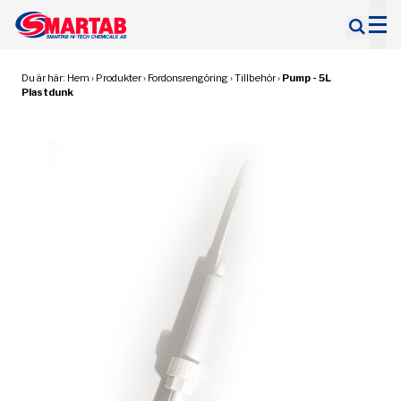
Sök
efter:
Du är här:
Hem
›
Produkter
›
Fordonsrengöring
›
Tillbehör
›
Pump - 5L
Plastdunk