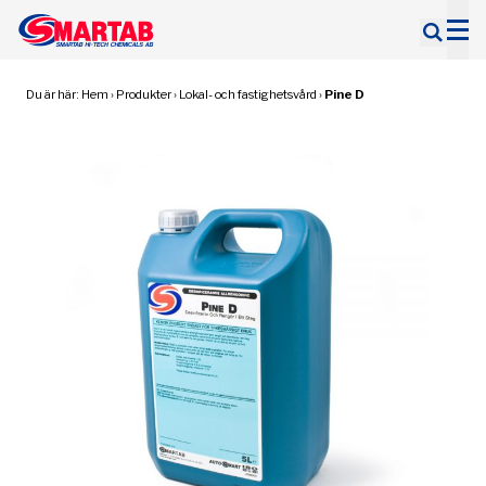
Sök
efter:
Du är här:
Hem
›
Produkter
›
Lokal- och fastighetsvård
›
Pine D