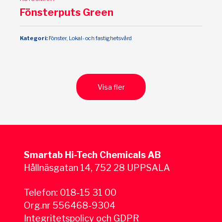
Fönsterputs Green
Kategori:
Fönster, Lokal- och fastighetsvård
Visa fler
Smartab Hi-Tech Chemicals AB
Hållnäsgatan 14, 752 28 UPPSALA
Telefon:
018-15 31 00
Org.nr 556468-9304
Integritetspolicy och GDPR