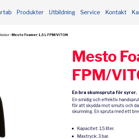
rtab
Produkter
Utbildning
Service
Kontakt
Ka
laskor
›
Mesto Foamer 1,5 L FPM/VITON
Mesto Fo
FPM/VI
En bra skumspruta för syror.
En smidig och effektiv handsprut
för att skydda mot smuts och d
skumning. En spruta med ett br
Kapacitet: 1,5 liter.
Maxtryck: 3 bar.