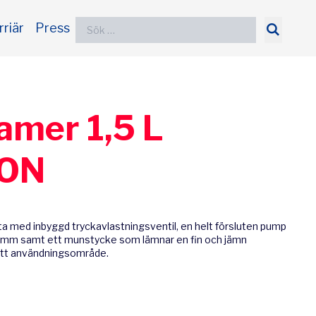
Sök
rriär
Press
efter:
amer 1,5 L
TON
a med inbyggd tryckavlastningsventil, en helt försluten pump
amm samt ett munstycke som lämnar en fin och jämn
ett användningsområde.