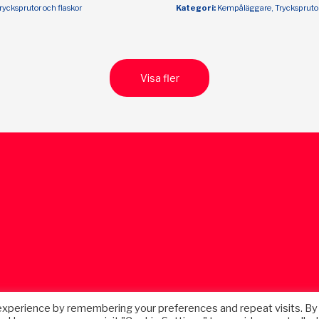
rycksprutor och flaskor
Kategori:
Kempåläggare, Trycksprutor
Visa fler
experience by remembering your preferences and repeat visits. By