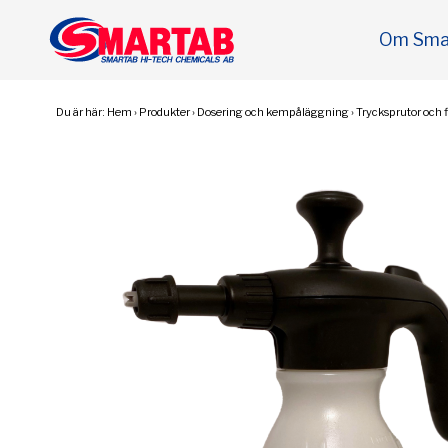
Om Sma
Du är här:
Hem
›
Produkter
›
Dosering och kempåläggning
›
Trycksprutor och f