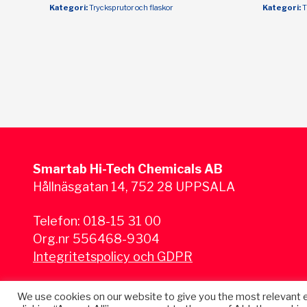
Kategori:
Trycksprutor och flaskor
Kategori:
T
Smartab Hi-Tech Chemicals AB
Hållnäsgatan 14, 752 28 UPPSALA
Telefon:
018-15 31 00
Org.nr 556468-9304
Integritetspolicy och GDPR
We use cookies on our website to give you the most relevant 