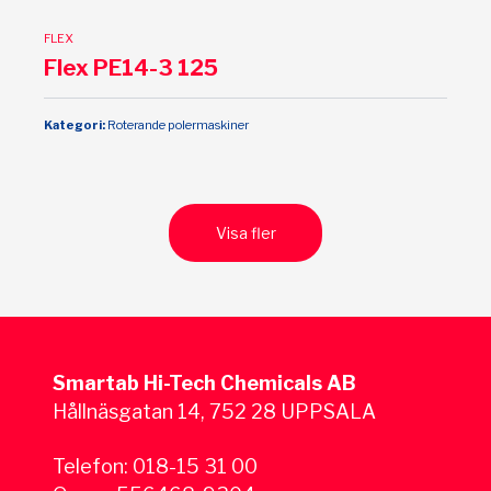
FLEX
Flex PE14-3 125
Kategori:
Roterande polermaskiner
Visa fler
Smartab Hi-Tech Chemicals AB
Hållnäsgatan 14, 752 28 UPPSALA
Telefon:
018-15 31 00