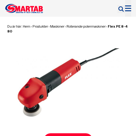
Sök
efter:
Du är här:
Hem
›
Produkter
›
Maskiner
›
Roterande polermaskiner
›
Flex PE 8-4
80