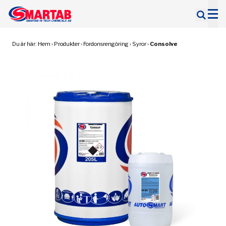
Sök
efter:
Du är här:
Hem
›
Produkter
›
Fordonsrengöring
›
Syror
›
Consolve