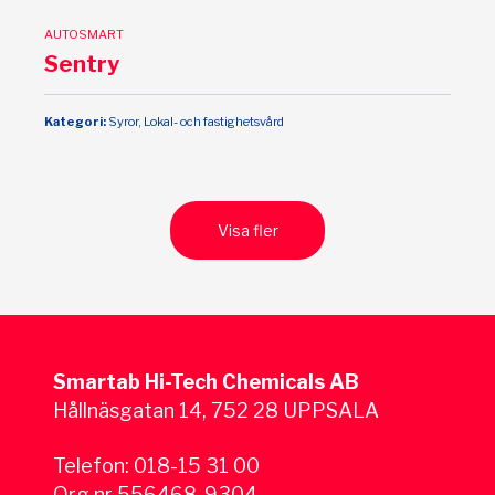
AUTOSMART
Sentry
Kategori:
Syror, Lokal- och fastighetsvård
Visa fler
Smartab Hi-Tech Chemicals AB
Hållnäsgatan 14, 752 28 UPPSALA
Telefon:
018-15 31 00
Org.nr 556468-9304