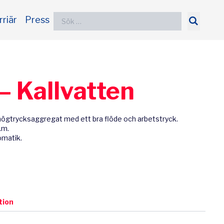
Sök
rriär
Press
efter:
– Kallvatten
 högtrycksaggregat med ett bra flöde och arbetstryck.
.m.
omatik.
ion