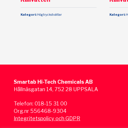
Kategori:
Högtryckstvättar
Kategori:
H
Smartab Hi-Tech Chemicals AB
Hållnäsgatan 14, 752 28 UPPSALA
Telefon:
018-15 31 00
Org.nr 556468-9304
Integritetspolicy och GDPR