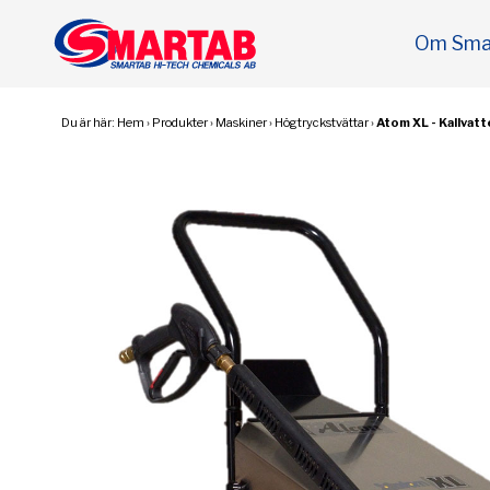
Om Sma
Du är här:
Hem
›
Produkter
›
Maskiner
›
Högtryckstvättar
›
Atom XL - Kallvat