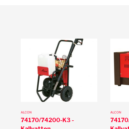
ALCON
ALCON
74170/74200-K3 -
74170
Kallvatten
Kallva