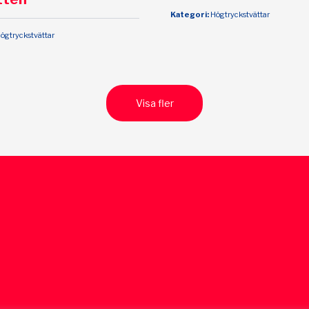
Kategori:
Högtryckstvättar
ögtryckstvättar
Visa fler